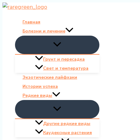
Перейти
к
Главная
содержимому
Болезни и лечение
Грунт и пересадка
Свет и температура
Экзотические лайфхаки
Истории успеха
Редкие виды
Другие редкие виды
Каудексные растения