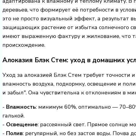
адаптирована к влажному и теплому климату. В 
деревьев, что формирует её потребности в усло
это не просто визуальный эффект, а результат в
защищающих растение от избытка солнечного све
имеют выраженную фактуру и жилкование, что т
происхождение.
Алоказия Блэк Стем: уход в домашних ус
Уход за алоказией Блэк Стем требует точности 
влажность воздуха, подкормку, освещение и поли
и забыл". Она чувствительна к отклонениям в ми
-
Влажность
: минимум 60%, оптимально — 70–80
галькой.
-
Освещение
: рассеянный свет. Прямое солнце м
-
Полив
: регулярный, но без застоя воды. Почва 