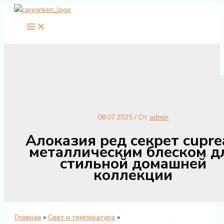
Перейти
к
содержимому
08.07.2025
/ От
admin
Алоказия ред секрет cupre
металлическим блеском д
стильной домашней
коллекции
Главная
Свет и температура