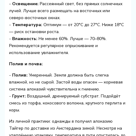
-
Освещение:
Рассеянный свет, без прямых солнечных
лучей. Лучше всего размещать на восточных или
северо-восточных окнах.
-
Температура:
Оптимум — от 20°C до 27°C. Ниже 18°C
— риск остановки роста.
-
Влажность:
Не менее 60%. Лучше — 70–80%.
Рекомендуется регулярное опрыскивание и
использование увлажнителя.
Полив и почва:
-
Полив:
Умеренный. Земля должна быть слегка
влажной, но не сырой. Застой воды опасен — корневая
система алоказий чувствительна к гниению.
-
Грунт:
Воздушный, дренируемый субстрат. Подойдёт
смесь из торфа, кокосового волокна, крупного перлита и
коры.
Из личной практики: однажды я получил алоказию
Тайгер по доставке из Амстердама зимой. Несмотря на
утеплённую упаковку, температура в пути опустилась до