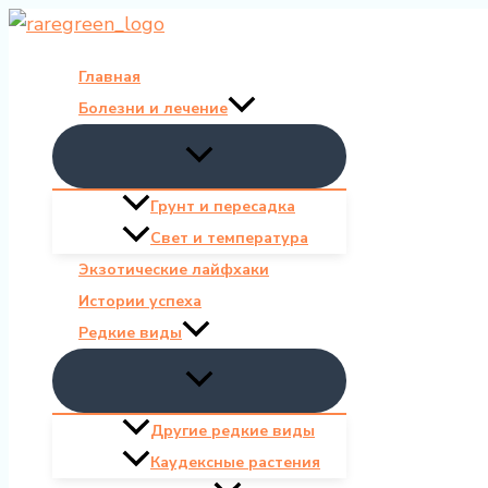
Перейти
к
Главная
содержимому
Болезни и лечение
Грунт и пересадка
Свет и температура
Экзотические лайфхаки
Истории успеха
Редкие виды
Другие редкие виды
Каудексные растения