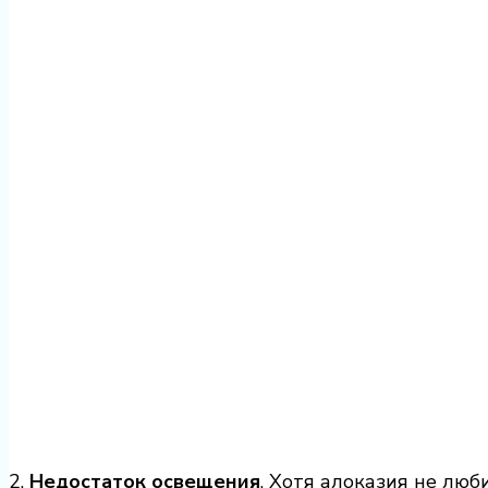
2.
Недостаток освещения
. Хотя алоказия не люб