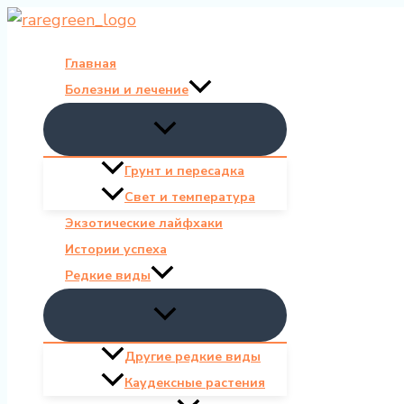
Перейти
к
Главная
содержимому
Болезни и лечение
Грунт и пересадка
Свет и температура
Экзотические лайфхаки
Истории успеха
Редкие виды
Другие редкие виды
Каудексные растения