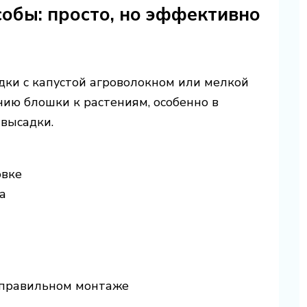
обы: просто, но эффективно
дки с капустой агроволокном или мелкой
нию блошки к растениям, особенно в
высадки.
овке
а
еправильном монтаже