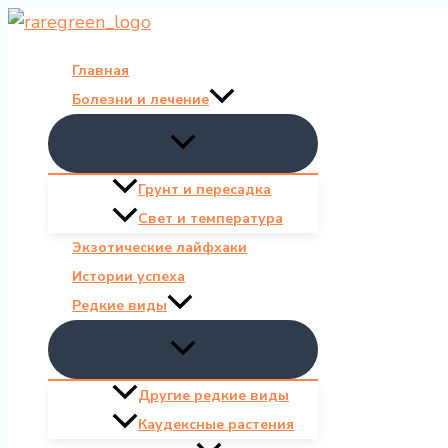
Перейти
к
Главная
содержимому
Болезни и лечение
Грунт и пересадка
Свет и температура
Экзотические лайфхаки
Истории успеха
Редкие виды
Другие редкие виды
Каудексные растения