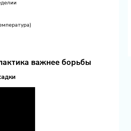
еделии
температура)
лактика важнее борьбы
садки