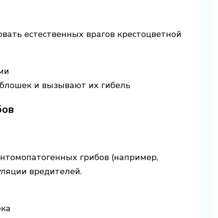
вать естественных врагов крестоцветной
ми
блошек и вызывают их гибель
бов
и энтомопатогенных грибов (например,
уляции вредителей.
ека