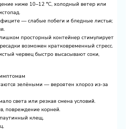
дение ниже 10–12 °C, холодный ветер или
истопад.
ефиците — слабые побеги и бледные листья;
я.
Слишком просторный контейнер стимулирует
ересадки возможен кратковременный стресс.
истый червец быстро высасывают соки,
 симптомам
стаются зелёными — вероятен хлороз из-за
ало света или резкая смена условий.
в, повреждение корней.
 паутинный клещ.
ц.