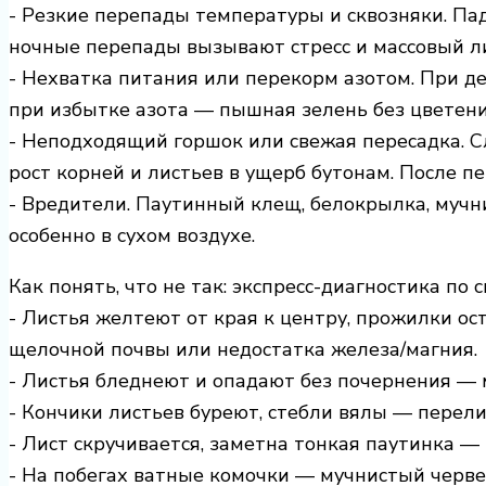
- Резкие перепады температуры и сквозняки. Па
ночные перепады вызывают стресс и массовый л
- Нехватка питания или перекорм азотом. При д
при избытке азота — пышная зелень без цветени
- Неподходящий горшок или свежая пересадка. 
рост корней и листьев в ущерб бутонам. После п
- Вредители. Паутинный клещ, белокрылка, мучн
особенно в сухом воздухе.
Как понять, что не так: экспресс-диагностика по
- Листья желтеют от края к центру, прожилки о
щелочной почвы или недостатка железа/магния.
- Листья бледнеют и опадают без почернения — м
- Кончики листьев буреют, стебли вялы — перели
- Лист скручивается, заметна тонкая паутинка —
- На побегах ватные комочки — мучнистый черве