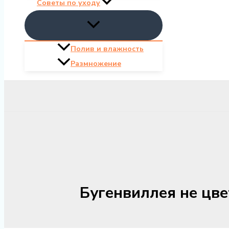
Советы по уходу
Полив и влажность
Размножение
Бугенвиллея не цве