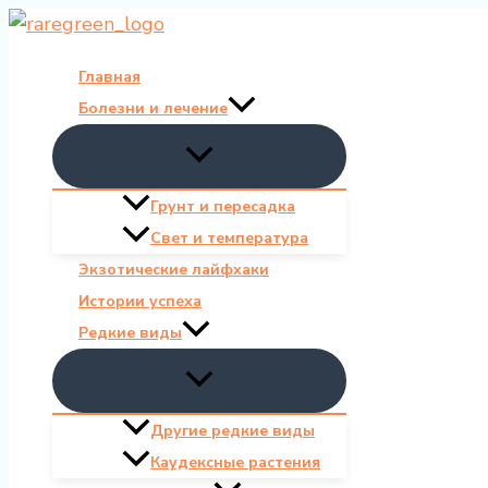
Перейти
к
Главная
содержимому
Болезни и лечение
Грунт и пересадка
Свет и температура
Экзотические лайфхаки
Истории успеха
Редкие виды
Другие редкие виды
Каудексные растения