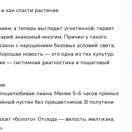
 и как спасти растение
ием, а теперь выглядит угнетённой, теряет
нарий знакомый многим. Причин у такого
язаны с нарушением базовых условий: света,
Хорошая новость — это одна из тех культур,
иже — системная диагностика и пошаговый
ия:
солнцелюбивая лиана. Менее 5–6 часов прямых
лёный кустик без прицветников. В полутени
осят «болото». Отсюда — вялость, желтизна,
ь.