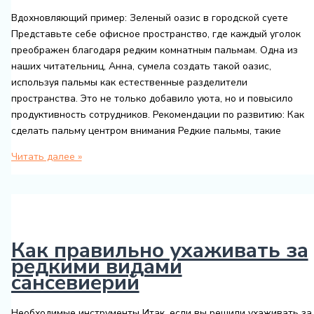
Вдохновляющий пример: Зеленый оазис в городской суете
Представьте себе офисное пространство, где каждый уголок
преображен благодаря редким комнатным пальмам. Одна из
наших читательниц, Анна, сумела создать такой оазис,
используя пальмы как естественные разделители
пространства. Это не только добавило уюта, но и повысило
продуктивность сотрудников. Рекомендации по развитию: Как
сделать пальму центром внимания Редкие пальмы, такие
Советы
Читать далее »
по
уходу
за
редкими
комнатными
Как правильно ухаживать за
пальмами
редкими видами
сансевиерий
Необходимые инструменты Итак, если вы решили ухаживать за