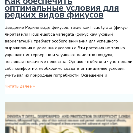
Как обеспечить
тонкости
оптимальные условия для
редких видов фикусов
Введение Редкие виды фикусов, такие как Ficus lyrata (фикус-
лирата) или Ficus elastica variegata (фикус каучуковый
вариегатный), требуют особого внимания для успешного
выращивания в домашних условиях. Эти растения не только
украшают интерьер, но и улучшают качество воздуха,
поглощая токсичные вещества. Однако, чтобы они чувствовали
себя комфортно, необходимо создать оптимальные условия,
учитывая их природные потребности. Освещение и
Как
Читать далее »
обеспечить
оптимальные
условия
для
редких
видов