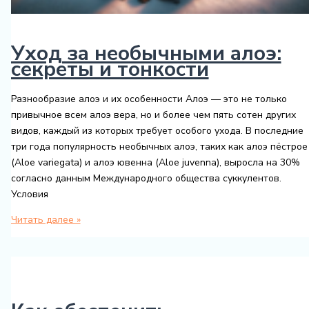
Уход за необычными алоэ:
секреты и тонкости
Разнообразие алоэ и их особенности Алоэ — это не только
привычное всем алоэ вера, но и более чем пять сотен других
видов, каждый из которых требует особого ухода. В последние
три года популярность необычных алоэ, таких как алоэ пёстрое
(Aloe variegata) и алоэ ювенна (Aloe juvenna), выросла на 30%
согласно данным Международного общества суккулентов.
Условия
Уход
Читать далее »
за
необычными
алоэ:
секреты
и