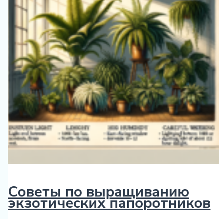
фикусов
Советы по выращиванию
экзотических папоротников