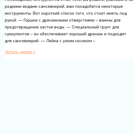
редкими видами сансевиерий, вам понадобятся некоторые
инструменты. Вот короткий список того, что стоит иметь под
рукой: — Горшки с дренажными отверстиями – важны для
предотвращения застоя воды. — Специальный грунт для
суккулентов – он обеспечивает хороший дренаж и подходит
для сансевиерий. — Лейка с узким носиком –
Как
Читать далее »
правильно
ухаживать
за
редкими
видами
сансевиерий