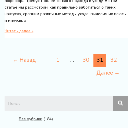
лофофора, требуют более тонкого подхода к уходу. В этой
статье мы рассмотрим, как правильно заботиться о таких
кактусах, сравним различные методы ухода, выделим их плюсы
и минусы, а
Как
Читать далее »
правильно
ухаживать
за
необычными
←
Назад
1
…
30
31
32
кактусами
Далее
→
Без рубрики
(184)