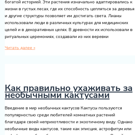
богатой историей. Эти растения изначально адаптировались к
жизни в густых лесах, где их способность цепляться за деревья
и другие структуры позволяет им достигать света. Лианы
использовали люди в различных культурах для медицинских
целей и в декоративных целях. В древности их использовали в
ритуальных церемониях, создавали из них веревки
Тонкости
Читать далее »
ухода
за
редкими
тропическими
лианами
Как правильно ухаживать за
необычными кактусами
Введение в мир необычных кактусов Кактусы пользуются
популярностью среди любителей комнатных растений
благодаря своей неприхотливости и экзотичному виду. Однако
необычные виды кактусов, такие как эписция, астрофитум или