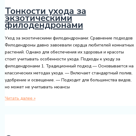
в
Тонкости ухода за
домашних
экзотическими
условиях
филодендронами
Уход за экзотическими филодендронами: Сравнение подходов
Филодендроны давно завоевали сердца любителей комнатных
растений. Однако для обеспечения их здоровья и красоты
стоит учитывать особенности ухода. Подходы к уходу за
филодендронами 1. Традиционный подход — Основывается на
классических методах ухода. — Включает стандартный полив,
удобрение и освещение. — Подходит для большинства видов,
но может не учитывать нюансы
Тонкости
Читать далее »
ухода
за
экзотическими
филодендронами