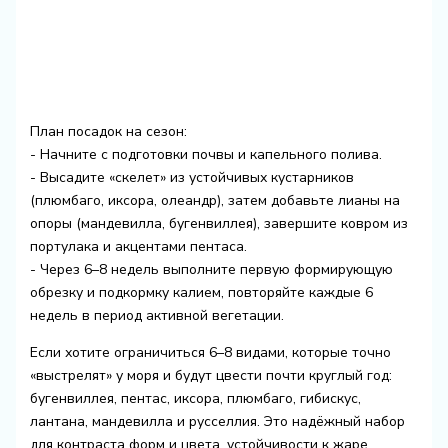
План посадок на сезон:
- Начните с подготовки почвы и капельного полива.
- Высадите «скелет» из устойчивых кустарников
(плюмбаго, иксора, олеандр), затем добавьте лианы на
опоры (мандевилла, бугенвиллея), завершите ковром из
портулака и акцентами пентаса.
- Через 6–8 недель выполните первую формирующую
обрезку и подкормку калием, повторяйте каждые 6
недель в период активной вегетации.
Если хотите ограничиться 6–8 видами, которые точно
«выстрелят» у моря и будут цвести почти круглый год:
бугенвиллея, пентас, иксора, плюмбаго, гибискус,
лантана, мандевилла и русселлия. Это надёжный набор
для контраста форм и цвета, устойчивости к жаре,