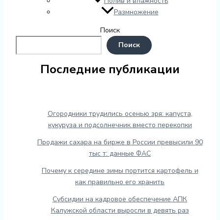
Полив и влажность
Размножение
Поиск
Поиск
Последние публикации
Огородники трудились осенью зря: капуста,
кукуруза и подсолнечник вместо перекопки
Продажи сахара на бирже в России превысили 90
тыс т: данные ФАС
Почему к середине зимы портится картофель и
как правильно его хранить
Субсидии на кадровое обеспечение АПК
Калужской области выросли в девять раз