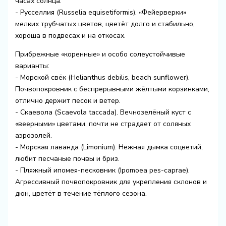
часах солнца.
- Русселлия (Russelia equisetiformis). «Фейерверки»
мелких трубчатых цветов, цветёт долго и стабильно,
хороша в подвесах и на откосах.
Прибрежные «коренные» и особо солеустойчивые
варианты:
- Морской свёк (Helianthus debilis, beach sunflower).
Почвопокровник с беспрерывными жёлтыми корзинками,
отлично держит песок и ветер.
- Скаевола (Scaevola taccada). Вечнозелёный куст с
«веерными» цветами, почти не страдает от соляных
аэрозолей.
- Морская лаванда (Limonium). Нежная дымка соцветий,
любит песчаные почвы и бриз.
- Пляжный ипомея-песковник (Ipomoea pes-caprae).
Агрессивный почвопокровник для укрепления склонов и
дюн, цветёт в течение тёплого сезона.