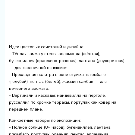
Идеи цветовых сочетаний и дизайна:
- Тёплая гамма у стены: алламанда (жёлтая),
бугенвиллея (оранжево-розовая), лантана (двухцветная)
— для «солнечной вспышки».
- Прохладная палитра в зоне отдыха: плюмбаго
(голубой), пентас (белый), жасмин самбак — для
вечернего аромата.
- Вертикали и каскады: мандевилла на перголе,
русселлия по кромке террасы, портулак как ковёр на
переднем плане.
Конкретные наборы по экспозиции:
- Полное солнце (8+ часов): бугенвиллея, лантана,
плюмбаго, портулак, олеандр, пентас, алламанда,