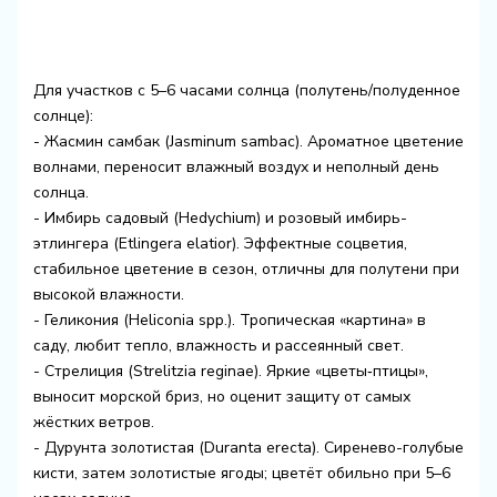
Для участков с 5–6 часами солнца (полутень/полуденное
солнце):
- Жасмин самбак (Jasminum sambac). Ароматное цветение
волнами, переносит влажный воздух и неполный день
солнца.
- Имбирь садовый (Hedychium) и розовый имбирь-
этлингера (Etlingera elatior). Эффектные соцветия,
стабильное цветение в сезон, отличны для полутени при
высокой влажности.
- Геликония (Heliconia spp.). Тропическая «картина» в
саду, любит тепло, влажность и рассеянный свет.
- Стрелиция (Strelitzia reginae). Яркие «цветы‑птицы»,
выносит морской бриз, но оценит защиту от самых
жёстких ветров.
- Дурунта золотистая (Duranta erecta). Сиренево-голубые
кисти, затем золотистые ягоды; цветёт обильно при 5–6