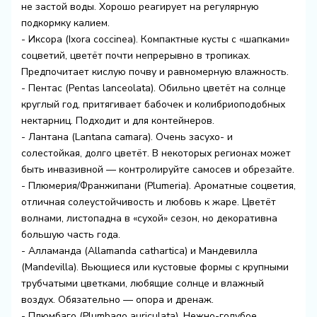
не застой воды. Хорошо реагирует на регулярную
подкормку калием.
- Иксора (Ixora coccinea). Компактные кусты с «шапками»
соцветий, цветёт почти непрерывно в тропиках.
Предпочитает кислую почву и равномерную влажность.
- Пентас (Pentas lanceolata). Обильно цветёт на солнце
круглый год, притягивает бабочек и колибриоподобных
нектарниц. Подходит и для контейнеров.
- Лантана (Lantana camara). Очень засухо- и
солестойкая, долго цветёт. В некоторых регионах может
быть инвазивной — контролируйте самосев и обрезайте.
- Плюмерия/Франжипани (Plumeria). Ароматные соцветия,
отличная солеустойчивость и любовь к жаре. Цветёт
волнами, листопадна в «сухой» сезон, но декоративна
большую часть года.
- Алламанда (Allamanda cathartica) и Мандевилла
(Mandevilla). Вьющиеся или кустовые формы с крупными
трубчатыми цветками, любящие солнце и влажный
воздух. Обязательно — опора и дренаж.
- Плюмбаго (Plumbago auriculata). Нежно-голубое