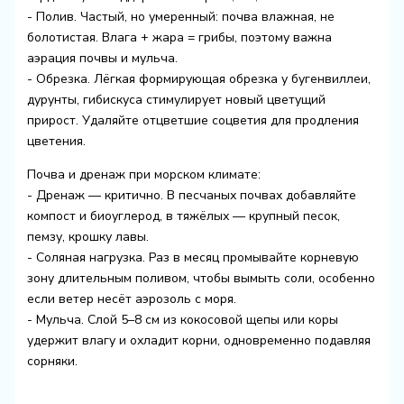
- Полив. Частый, но умеренный: почва влажная, не
болотистая. Влага + жара = грибы, поэтому важна
аэрация почвы и мульча.
- Обрезка. Лёгкая формирующая обрезка у бугенвиллеи,
дурунты, гибискуса стимулирует новый цветущий
прирост. Удаляйте отцветшие соцветия для продления
цветения.
Почва и дренаж при морском климате:
- Дренаж — критично. В песчаных почвах добавляйте
компост и биоуглерод, в тяжёлых — крупный песок,
пемзу, крошку лавы.
- Соляная нагрузка. Раз в месяц промывайте корневую
зону длительным поливом, чтобы вымыть соли, особенно
если ветер несёт аэрозоль с моря.
- Мульча. Слой 5–8 см из кокосовой щепы или коры
удержит влагу и охладит корни, одновременно подавляя
сорняки.