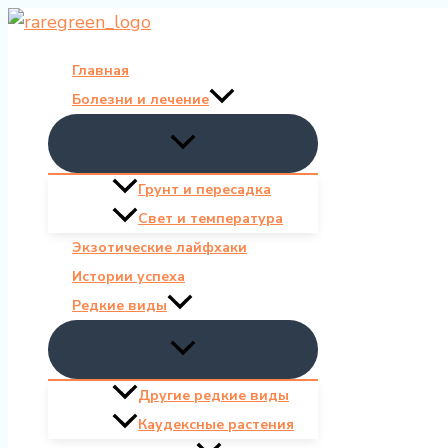
Перейти
к
Главная
содержимому
Болезни и лечение
Грунт и пересадка
Свет и температура
Экзотические лайфхаки
Истории успеха
Редкие виды
Другие редкие виды
Каудексные растения