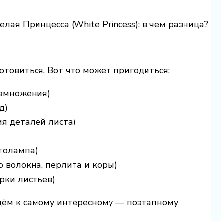
отовиться. Вот что может пригодиться:
азмножения)
д)
ия деталей листа)
толампа)
о волокна, перлита и коры)
рки листьев)
дём к самому интересному — поэтапному