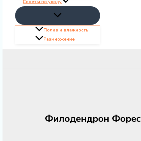
Советы по уходу
Полив и влажность
Размножение
Филодендрон Форест