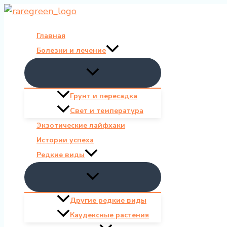
Перейти
к
Главная
содержимому
Болезни и лечение
Грунт и пересадка
Свет и температура
Экзотические лайфхаки
Истории успеха
Редкие виды
Другие редкие виды
Каудексные растения