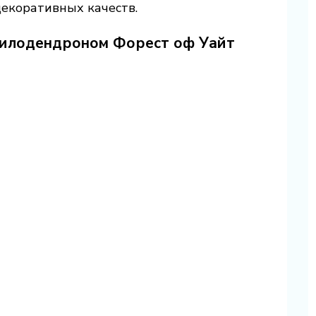
декоративных качеств.
филодендроном Форест оф Уайт