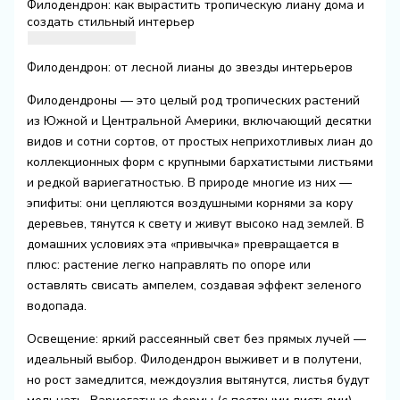
Филодендрон: как вырастить тропическую лиану дома и
создать стильный интерьер
Филодендрон: от лесной лианы до звезды интерьеров
Филодендроны — это целый род тропических растений
из Южной и Центральной Америки, включающий десятки
видов и сотни сортов, от простых неприхотливых лиан до
коллекционных форм с крупными бархатистыми листьями
и редкой вариегатностью. В природе многие из них —
эпифиты: они цепляются воздушными корнями за кору
деревьев, тянутся к свету и живут высоко над землей. В
домашних условиях эта «привычка» превращается в
плюс: растение легко направлять по опоре или
оставлять свисать ампелем, создавая эффект зеленого
водопада.
Освещение: яркий рассеянный свет без прямых лучей —
идеальный выбор. Филодендрон выживет и в полутени,
но рост замедлится, междоузлия вытянутся, листья будут