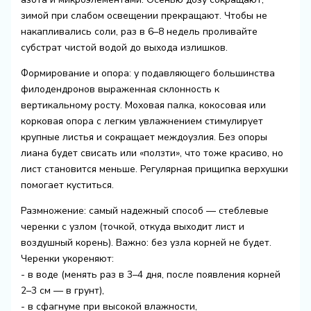
зимой при слабом освещении прекращают. Чтобы не
накапливались соли, раз в 6–8 недель проливайте
субстрат чистой водой до выхода излишков.
Формирование и опора: у подавляющего большинства
филодендронов выраженная склонность к
вертикальному росту. Моховая палка, кокосовая или
корковая опора с легким увлажнением стимулирует
крупные листья и сокращает междоузлия. Без опоры
лиана будет свисать или «ползти», что тоже красиво, но
лист становится меньше. Регулярная прищипка верхушки
помогает куститься.
Размножение: самый надежный способ — стеблевые
черенки с узлом (точкой, откуда выходит лист и
воздушный корень). Важно: без узла корней не будет.
Черенки укореняют:
- в воде (менять раз в 3–4 дня, после появления корней
2–3 см — в грунт),
- в сфагнуме при высокой влажности,