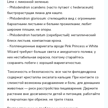
Lime с лимонной зеленью.
- Philodendron scandens (часто путают с hederaceum):
быстрорастущая лиана для кашпо.
- Philodendron gloriosum: стелющийся вид с огромными
бархатными листьями и белыми прожилками; любит
широкие плошки, не опоры.
- Philodendron hastatum (серебристый): металлический
блеск листьев, компактная крона.
- Коллекционные вариегаты вроде Pink Princess и White
Wizard требуют больше света и аккуратного полива; у
них нестабильная окраска, поэтому старайтесь
сохранять побеги с хорошей вариегатностью.
Токсичность и безопасность: все части филодендрона
содержат кристаллы оксалата кальция. При контакте со
слизистой возможны раздражение и боль; для домашних
животных — риск расстройства пищеварения. Держите
растение вне досягаемости детей и питомцев, работайте
в перчатках при обрезке, не трите глаза.