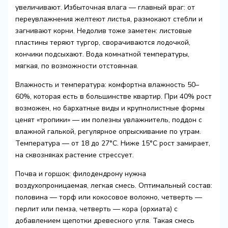
увеличивают. Избыточная влага — главный враг: от
переувлажнения желтеют листья, размокают стебли и
загнивают корни. Недолив тоже заметен: листовые
пластины теряют тургор, сворачиваются лодочкой,
кончики подсыхают. Вода комнатной температуры,
мягкая, по возможности отстоянная.
Влажность и температура: комфортна влажность 50–
60%, которая есть в большинстве квартир. При 40% рост
возможен, но бархатные виды и крупнолистные формы
ценят «тропики» — им полезны увлажнитель, поддон с
влажной галькой, регулярное опрыскивание по утрам.
Температура — от 18 до 27°C. Ниже 15°C рост замирает,
на сквозняках растение стрессует.
Почва и горшок: филодендрону нужна
воздухопроницаемая, легкая смесь. Оптимальный состав:
половина — торф или кокосовое волокно, четверть —
перлит или пемза, четверть — кора (орхиата) с
добавлением щепотки древесного угля. Такая смесь