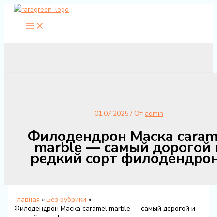
Перейти
к
содержимому
01.07.2025
/ От
admin
Филодендрон Маска caram
marble — самый дорогой 
редкий сорт филодендро
Главная
Без рубрики
Филодендрон Маска caramel marble — самый дорогой и