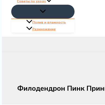
Советы по уходу
Полив и влажность
Размножение
Филодендрон Пинк Принц