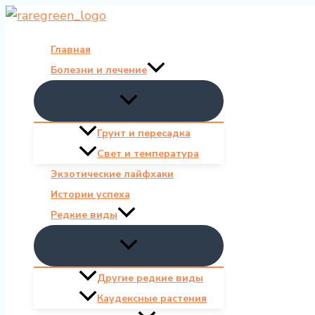
Перейти
к
Главная
содержимому
Болезни и лечение
Грунт и пересадка
Свет и температура
Экзотические лайфхаки
Истории успеха
Редкие виды
Другие редкие виды
Каудексные растения