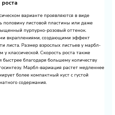
 роста
сическом варианте проявляются в виде
ь половину листовой пластины или даже
асыщенный пурпурно-розовый оттенок.
ими вкраплениями, создающими эффект
ти листа. Размер взрослых листьев у марбл-
 у классической. Скорость роста также
я быстрее благодаря большему количеству
тосинтезу. Марбл-вариация растет медленнее
ирует более компактный куст с густой
мнатного содержания.