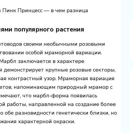
 Пинк Принцесс — в чем разница
ями популярного растения
етоводов своими необычными розовыми
ствовании особой мраморной вариации.
Марбл заключается в характере
я демонстрирует крупные розовые секторы,
вая контрастный узор. Мраморная вариация
ветов, напоминающим природный мрамор с
мечают, что марбл-форма появилась
ой работы, направленной на создание более
о обе разновидности генетически близки, но
жания характерной окраски.