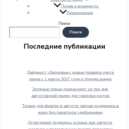
Полив и влажность
Размножение
Поиск
Поиск
Последние публикации
Дайджест «Зерновые»: новые правила учета
зерна с 1 марта 2027 года и тренды рынка
Зеленые перцы покраснеют за три дня:
августовский прием для тяжелых кустов
Таурин для фиалок в августе: мягкая поддержка в
жару без перегруза удобрениями
Огородники трудились осенью зря: капуста,