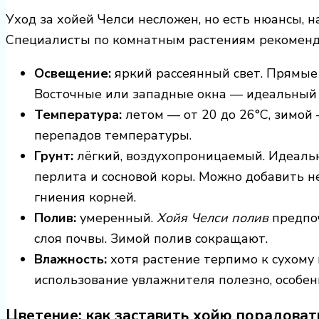
Уход за хойей Челси несложен, но есть нюансы, 
Специалисты по комнатным растениям рекоменд
Освещение:
яркий рассеянный свет. Прямые 
Восточные или западные окна — идеальный 
Температура:
летом — от 20 до 26°C, зимой 
перепадов температуры.
Грунт:
лёгкий, воздухопроницаемый. Идеал
перлита и сосновой коры. Можно добавить н
гниения корней.
Полив:
умеренный.
Хойя Челси полив
предпоч
слоя почвы. Зимой полив сокращают.
Влажность:
хотя растение терпимо к сухому
использование увлажнителя полезно, особен
Цветение: как заставить хойю порадоват