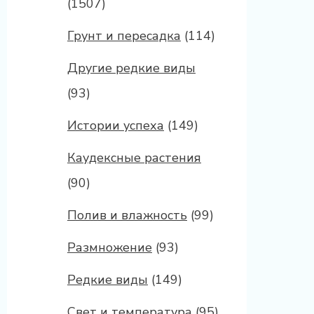
(1507)
Грунт и пересадка
(114)
Другие редкие виды
(93)
Истории успеха
(149)
Каудексные растения
(90)
Полив и влажность
(99)
Размножение
(93)
Редкие виды
(149)
Свет и температура
(95)