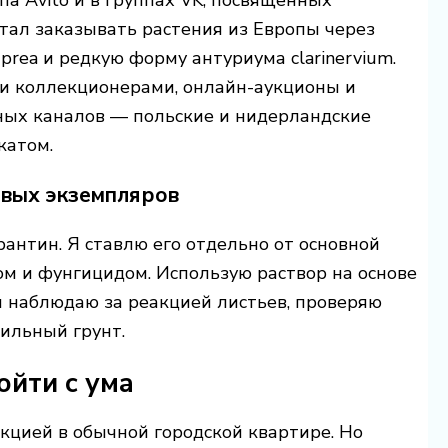
а Avito и в группах VK, посвящённых
стал заказывать растения из Европы через
rea и редкую форму антуриума clarinervium.
ми коллекционерами, онлайн-аукционы и
ных каналов — польские и нидерландские
катом.
овых экземпляров
антин. Я ставлю его отдельно от основной
м и фунгицидом. Использую раствор на основе
я наблюдаю за реакцией листьев, проверяю
рильный грунт.
ойти с ума
кцией в обычной городской квартире. Но