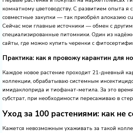
Первые растения я покупал на маркетплейсах тип
комнатному цветоводству. С развитием опыта я 
совместные закупки — так приобрёл алоказию cup
Сейчас мои главные источники — обмен с други
специализированные питомники. Один из надёж
сайты, где можно купить черенки с фитосертифи
Практика: как я провожу карантин для н
Каждое новое растение проходит 21-дневный кар
коллекции, обрабатываю системным инсектицидо
имидаклоприда и тиофанат-метила. За это врем
субстрат, при необходимости пересаживаю в сте
Уход за 100 растениями: как не с
Кажется невозможным ухаживать за такой колле