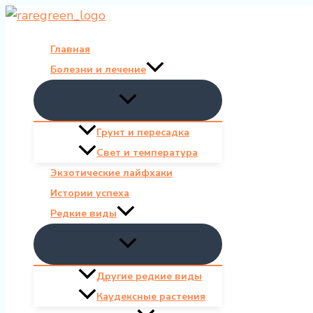
Перейти
к
Главная
содержимому
Болезни и лечение
Грунт и пересадка
Свет и температура
Экзотические лайфхаки
Истории успеха
Редкие виды
Другие редкие виды
Каудексные растения