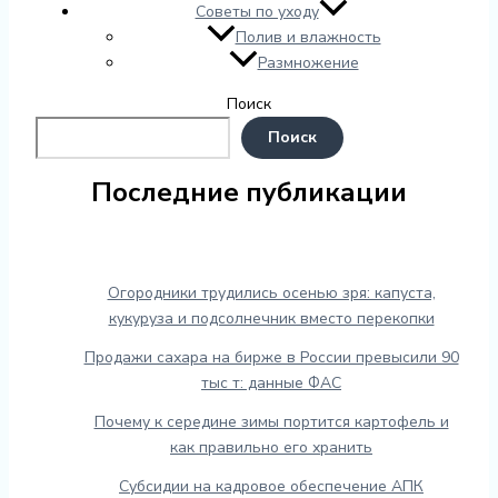
Советы по уходу
Полив и влажность
Размножение
Поиск
Поиск
Последние публикации
Огородники трудились осенью зря: капуста,
кукуруза и подсолнечник вместо перекопки
Продажи сахара на бирже в России превысили 90
тыс т: данные ФАС
Почему к середине зимы портится картофель и
как правильно его хранить
Субсидии на кадровое обеспечение АПК