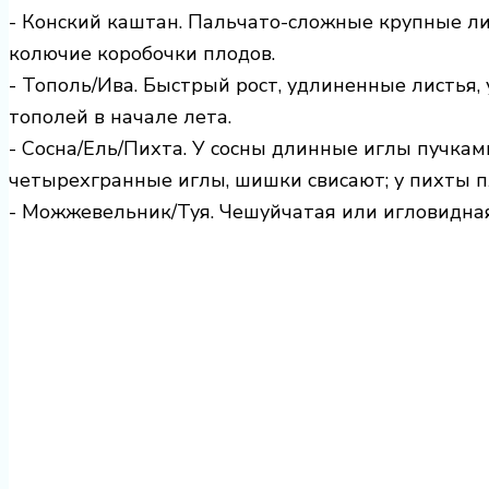
- Конский каштан. Пальчато-сложные крупные лис
колючие коробочки плодов.
- Тополь/Ива. Быстрый рост, удлиненные листья,
тополей в начале лета.
- Сосна/Ель/Пихта. У сосны длинные иглы пучкам
четырехгранные иглы, шишки свисают; у пихты п
- Можжевельник/Туя. Чешуйчатая или игловидная 