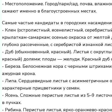
- Местоположение. Город/парк/сад, почва, влажн
сажают именно в благоустроенных местах.
Самые частые кандидаты в городских насаждени
- Клен (остролистный, ясенелистный, серебристы
крылаткам-самаркам; осенью окраска от желтой 
глубоко рассеченные, с серебристой изнанкой лис
- Дуб (обыкновенный, красный). Листья с округл
красный) долями; плоды — желуди. Красный дуб 
- Береза. Белоснежная кора с черными штрихами,
ажурная крона.
- Липа. Сердцевидные листья с асимметричным о
характерные прицветники у семян.
- Ясень. Сложные перистые листья из 5–9 листо
в пучках.
- Рябина. Перистые листья, ярко-оранжево-красн