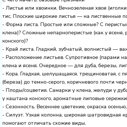
- Листья или хвоинки. Вечнозеленая хвоя (иголки)
тис. Плоские широкие листья — на лиственные пород
- Форма листа. Простые или сложные? С перистым
клена)? Сложные непарноперистые (как у ясеня, 
конского)?
- Край листа. Гладкий, зубчатый, волнистый — ва
- Расположение листьев. Супротивное (парами на
клена и ясеня. Очередное — для дуба, березы, ли
- Кора. Гладкая, шелушащаяся, трещиноватая, с 
(береза) до темно-серого, коричневого почти чер
- Плоды/соцветия. Самарки у клена, желуди у дуб
у каштана конского, ароматные липовые сережки,
- Сезонность. Весеннее цветение, окраска осенью,
- Силуэт. Узкая колонна, широкая шатровидная 
помогают отличать схожие виды.