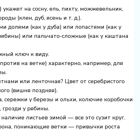
 укажет на сосну, ель, пихту, можжевельник,
ы (клен, дуб, ясень и т. д.).
и долями (как у дуба) или лопастями (как у
рябины) или пальчато-сложные (как у каштана
жный ключ к виду.
против на ветке) характерно, например, для
пы.
пятнами или ленточная? Цвет от серебристого
ного (вишня поздняя).
а, сережки у березы и ольхи, колючие коробочки
 грозди у рябины.
 наличие листьев зимой — все это сузит круг.
крона, поникающие ветки — привычки роста