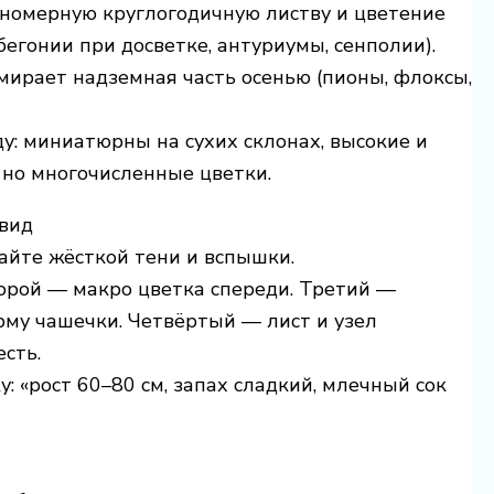
вномерную круглогодичную листву и цветение
егонии при досветке, антуриумы, сенполии).
мирает надземная часть осенью (пионы, флоксы,
у: миниатюрны на сухих склонах, высокие и
 но многочисленные цветки.
 вид
айте жёсткой тени и вспышки.
орой — макро цветка спереди. Третий —
рму чашечки. Четвёртый — лист и узел
сть.
: «рост 60–80 см, запах сладкий, млечный сок