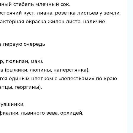
анный стебель млечный сок.
стоячий куст, лиана, розетка листьев у земли.
рактерная окраска жилок листа, наличие
в первую очередь
, тюльпан, мак).
в (рыжики, люпины, наперстянка).
ется единым цветком с «лепестками» по краю
атцы, георгины).
кувшинки.
иалки, львиного зева, орхидей.