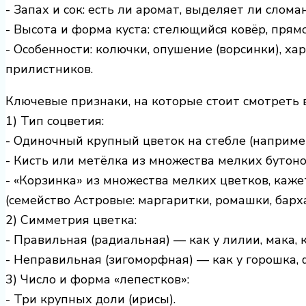
- Запах и сок: есть ли аромат, выделяет ли слом
- Высота и форма куста: стелющийся ковёр, прямо
- Особенности: колючки, опушение (ворсинки), ха
прилистников.
Ключевые признаки, на которые стоит смотреть 
1) Тип соцветия:
- Одиночный крупный цветок на стебле (например
- Кисть или метёлка из множества мелких бутоно
- «Корзинка» из множества мелких цветков, каж
(семейство Астровые: маргаритки, ромашки, барх
2) Симметрия цветка:
- Правильная (радиальная) — как у лилии, мака, 
- Неправильная (зигоморфная) — как у горошка, ф
3) Число и форма «лепестков»:
- Три крупных доли (ирисы).