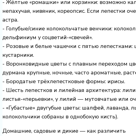
- Жёлтые «ромашки» или корзинки: возможно кал
непахучая, нивяник, кореопсис. Если лепестки о
астра.
- Голубые/синие колокольчатые венчики: колокол
дельфиниум у соцветий-«свечей».
- Розовые и белые чашечки с пятью лепестками:
кустарники.
- Воронковидные цветы с плавным переходом цвет
дурмана крупные, ночные, часто ароматные, раст
- Бородатые трёхлепестковые формы: ирисы.
- Шесть лепестков и лилейная архитектура: лили
листья-«перьевки», у лилий — мутовчатые или оч
- «Губастые» двугубые цветы: шалфей, лаванда, л
колокольчики собраны в однобокую кисть).
Домашние, садовые и дикие — как различить