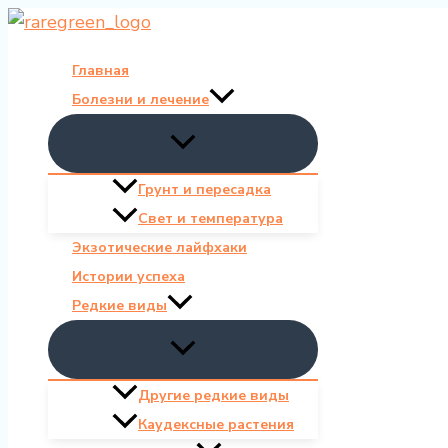
Перейти
к
Главная
содержимому
Болезни и лечение
Грунт и пересадка
Свет и температура
Экзотические лайфхаки
Истории успеха
Редкие виды
Другие редкие виды
Каудексные растения