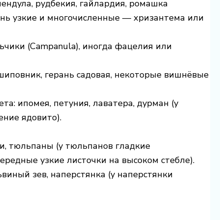
ендула, рудбекия, гайлардия, ромашка
чень узкие и многочисленные — хризантема или
ьчики (Campanula), иногда фацелия или
 шиповник, герань садовая, некоторые вишнёвые
а: ипомея, петуния, лаватера, дурман (у
ение ядовито).
и, тюльпаны (у тюльпанов гладкие
ередные узкие листочки на высоком стебле).
ьвиный зев, наперстянка (у наперстянки