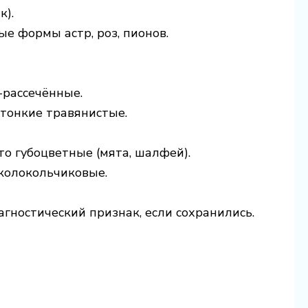
к).
ые формы астр, роз, пионов.
-рассечённые.
 тонкие травянистые.
о губоцветные (мята, шалфей).
колокольчиковые.
агностический признак, если сохранились.