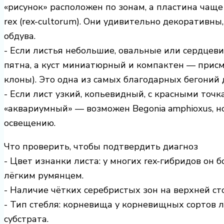
«рисунок» расположен по зонам, а пластина чаще
rex (rex-cultorum). Они удивительно декоративн
обдува.
- Если листья небольшие, овальные или сердцев
пятна, а куст миниатюрный и компактен — присмо
клоны). Это одна из самых благодарных бегоний 
- Если лист узкий, копьевидный, с красными точ
«аквариумный» — возможен Begonia amphioxus, но
освещению.
Что проверить, чтобы подтвердить диагноз
- Цвет изнанки листа: у многих rex-гибридов он 
лёгким румянцем.
- Наличие чётких серебристых зон на верхней сто
- Тип стебля: корневища у корневищных сортов 
субстрата.