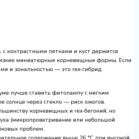
, с контрастными пятнами и куст держится
близкие миниатюрные корневищные формы. Если
ми и зональностью — это rex-гибрид.
риуме лучше ставить фитолампу с мягким
е солнце через стекло — риск ожогов.
льшинству корневищных и rex-бегоний, но
духа (микропроветривание или небольшой
бковых проблем.
Длительное содержание выше 26 °C при высокой