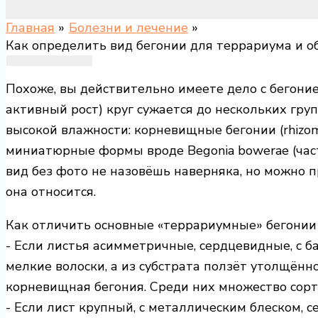
Главная
Болезни и лечение
Как определить вид бегонии для террариума и о
Похоже, вы действительно имеете дело с бегоние
активный рост) круг сужается до нескольких гру
высокой влажности: корневищные бегонии (rhizoma
миниатюрные формы вроде Begonia bowerae (част
вид без фото не назовёшь наверняка, но можно п
она относится.
Как отличить основные «террариумные» бегонии
- Если листья асимметричные, сердцевидные, с 
мелкие волоски, а из субстрата ползёт утолщён
корневищная бегония. Среди них множество сор
- Если лист крупный, с металлическим блеском,