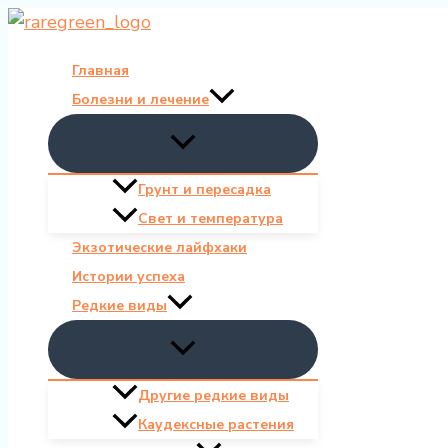
Перейти
к
Главная
содержимому
Болезни и лечение
Грунт и пересадка
Свет и температура
Экзотические лайфхаки
Истории успеха
Редкие виды
Другие редкие виды
Каудексные растения