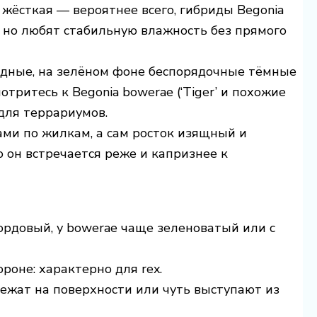
 жёсткая — вероятнее всего, гибриды Begonia
ы, но любят стабильную влажность без прямого
идные, на зелёном фоне беспорядочные тёмные
тритесь к Begonia bowerae (‘Tiger’ и похожие
для террариумов.
ками по жилкам, а сам росток изящный и
 он встречается реже и капризнее к
бордовый, у bowerae чаще зеленоватый или с
роне: характерно для rex.
лежат на поверхности или чуть выступают из