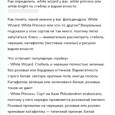
Как определить, white wizard у вас, white princess или
white knight по стеблю и вариегатности
Как понять, какой именно у вас филодендрон: White
Wizard, White Princess или что-то другое? Визуальных
подсказок у этих сортов не так много, поэтому легко
запутаться. Ключ — внимательно рассмотреть стебель,
черешки, катафиллы (листовые «чехлы») и рисунок
вариегатности.
Что отличает популярную «тройку»
- White Wizard. Стебель и черешки полностью зеленые,
без розовых или бордовых оттенков. Вариегатность
строго белая: сектора, крупные поля, иногда полосы.
Катафиллы зелёные или зеленовато-белые, розовых
тонов не дают.
- White Princess. Сорт на базе Philodendron erubescens,
поэтому у него нередко проявляется розоватый пигмент.
Розовые прожилки на черешках, розовые или розово-
кремовые катафиллы — типичный признак. Белая