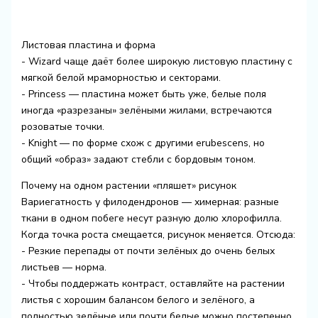
Листовая пластина и форма
- Wizard чаще даёт более широкую листовую пластину с
мягкой белой мраморностью и секторами.
- Princess — пластина может быть уже, белые поля
иногда «разрезаны» зелёными жилами, встречаются
розоватые точки.
- Knight — по форме схож с другими erubescens, но
общий «образ» задают стебли с бордовым тоном.
Почему на одном растении «пляшет» рисунок
Вариегатность у филодендронов — химерная: разные
ткани в одном побеге несут разную долю хлорофилла.
Когда точка роста смещается, рисунок меняется. Отсюда:
- Резкие перепады от почти зелёных до очень белых
листьев — норма.
- Чтобы поддержать контраст, оставляйте на растении
листья с хорошим балансом белого и зелёного, а
полностью зелёные или почти белые можно постепенно