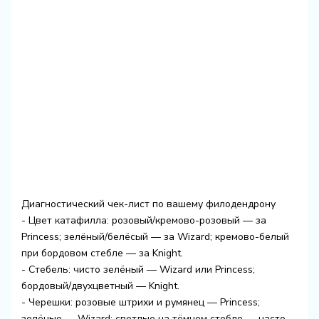
Диагностический чек-лист по вашему филодендрону
- Цвет катафилла: розовый/кремово-розовый — за
Princess; зелёный/белёсый — за Wizard; кремово-белый
при бордовом стебле — за Knight.
- Стебель: чисто зелёный — Wizard или Princess;
бордовый/двухцветный — Knight.
- Черешки: розовые штрихи и румянец — Princess;
зелёные — Wizard; светлые на тёмном стебле — часто