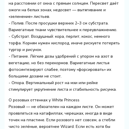
на расстоянии от окна с прямым солнцем. Пересвет даёт
ожоги на белых зонах, недосвет — вытягивание и
«зеленение» листьев.
- Полив. После просушки верхних 2–3 см субстрата.
Вариегатные ткани чувствительнее к переувлажнению.
- Субстрат. Воздушный: кора, перлит, кокос, немного
торфа. Корням нужен кислород, иначе рискуете потерять
тургор и рисунок.
- Питание. Лёгкие дозы удобрений с упором на азот в
вегетацию, но без перекормов. Вариегатные листья
фотосинтезируют слабее, поэтому «форсировать» их
большими дозами не стоит.
- Опора. Вертикальный рост на мхи или рейке
стимулирует укрупнение листа и стабильность рисунка.
О розовых оттенках у White Princess
Розовый — не обязателен на каждом листе. Он может
проявляться на катафиллах, черешках, иногда в виде
точек на пластине. Если розового нет совсем, а стебли
чисто зелёные, вероятнее Wizard. Если есть хотя бы