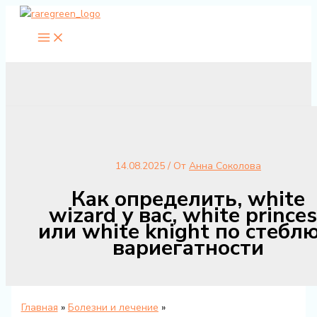
Перейти
к
содержимому
14.08.2025
/ От
Анна Соколова
Как определить, white
wizard у вас, white prince
или white knight по стеблю
вариегатности
Главная
Болезни и лечение