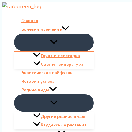
Перейти
к
Главная
содержимому
Болезни и лечение
Грунт и пересадка
Свет и температура
Экзотические лайфхаки
Истории успеха
Редкие виды
Другие редкие виды
Каудексные растения