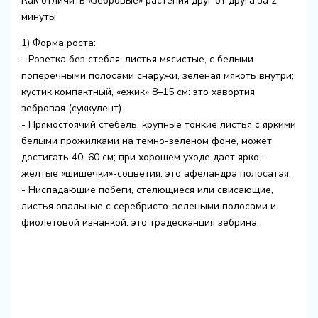
Как отличить «зебровые» растения друг от друга за 2
минуты
1) Форма роста:
- Розетка без стебля, листья мясистые, с белыми
поперечными полосами снаружи, зеленая мякоть внутри;
кустик компактный, «ежик» 8–15 см: это хавортия
зебровая (суккулент).
- Прямостоячий стебель, крупные тонкие листья с яркими
белыми прожилками на темно-зеленом фоне, может
достигать 40–60 см; при хорошем уходе дает ярко-
желтые «шишечки»-соцветия: это афеландра полосатая.
- Ниспадающие побеги, стелющиеся или свисающие,
листья овальные с серебристо-зелеными полосами и
фиолетовой изнанкой: это традесканция зебрина.