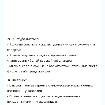
2) Текстура листьев:
- Толстые, жесткие, «скульптурные» — как у суккулента:
хавортия.
- Тонкие, крупные, гладкие, прожилки словно
«нарисованы» белой краской: афеландра.
- Мягкие, слегка сочные, с бархатистой ноткой, низ листа
фиолетовый: традесканция.
3) Цветение:
- Высокая тонкая стрелка с множеством мелких белых
цветков — у хавортии.
- Крупное желтое соцветие в виде «початка» с
прицветниками — у афеландры.