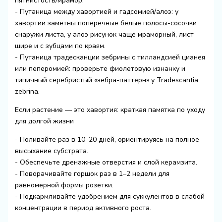
пятнистость/мрамор.
- Путаница между хавортией и гадсомией/алоэ: у
хавортии заметны поперечные белые полосы-сосочки
снаружи листа, у алоэ рисунок чаще мраморный, лист
шире и с зубцами по краям.
- Путаница традесканции зебрины с тилландсией цианея
или пеперомией: проверьте фиолетовую изнанку и
типичный серебристый «зебра-паттерн» у Tradescantia
zebrina.
Если растение — это хавортия: краткая памятка по уходу
для долгой жизни
- Поливайте раз в 10–20 дней, ориентируясь на полное
высыхание субстрата.
- Обеспечьте дренажные отверстия и слой керамзита.
- Поворачивайте горшок раз в 1–2 недели для
равномерной формы розетки.
- Подкармливайте удобрением для суккулентов в слабой
концентрации в период активного роста.