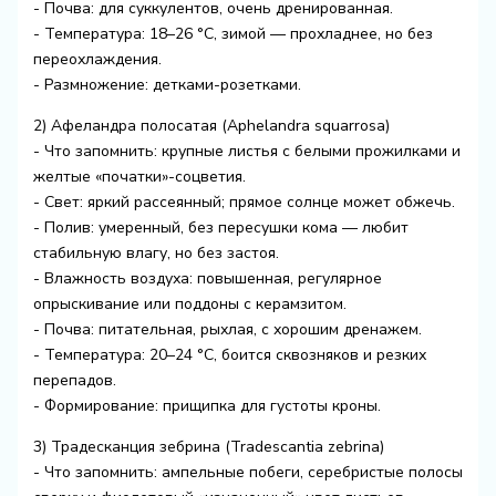
- Почва: для суккулентов, очень дренированная.
- Температура: 18–26 °C, зимой — прохладнее, но без
переохлаждения.
- Размножение: детками-розетками.
2) Афеландра полосатая (Aphelandra squarrosa)
- Что запомнить: крупные листья с белыми прожилками и
желтые «початки»-соцветия.
- Свет: яркий рассеянный; прямое солнце может обжечь.
- Полив: умеренный, без пересушки кома — любит
стабильную влагу, но без застоя.
- Влажность воздуха: повышенная, регулярное
опрыскивание или поддоны с керамзитом.
- Почва: питательная, рыхлая, с хорошим дренажем.
- Температура: 20–24 °C, боится сквозняков и резких
перепадов.
- Формирование: прищипка для густоты кроны.
3) Традесканция зебрина (Tradescantia zebrina)
- Что запомнить: ампельные побеги, серебристые полосы