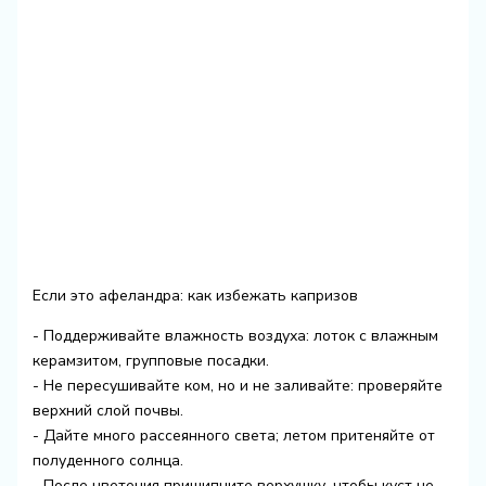
Если это афеландра: как избежать капризов
- Поддерживайте влажность воздуха: лоток с влажным
керамзитом, групповые посадки.
- Не пересушивайте ком, но и не заливайте: проверяйте
верхний слой почвы.
- Дайте много рассеянного света; летом притеняйте от
полуденного солнца.
- После цветения прищипните верхушку, чтобы куст не