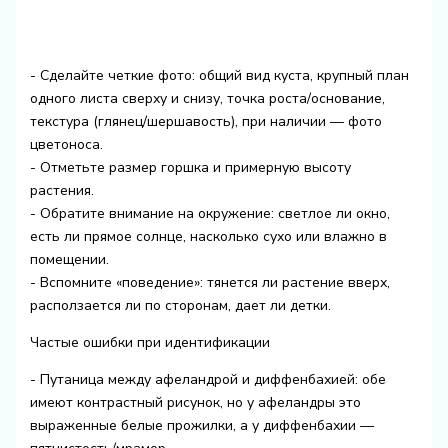
- Сделайте четкие фото: общий вид куста, крупный план
одного листа сверху и снизу, точка роста/основание,
текстура (глянец/шершавость), при наличии — фото
цветоноса.
- Отметьте размер горшка и примерную высоту
растения.
- Обратите внимание на окружение: светлое ли окно,
есть ли прямое солнце, насколько сухо или влажно в
помещении.
- Вспомните «поведение»: тянется ли растение вверх,
расползается ли по сторонам, дает ли детки.
Частые ошибки при идентификации
- Путаница между афеландрой и диффенбахией: обе
имеют контрастный рисунок, но у афеландры это
выраженные белые прожилки, а у диффенбахии —