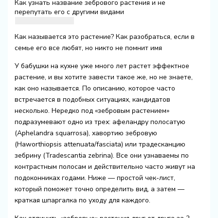
Как узнать название зебрового растения и не
перепутать его с другими видами
Как называется это растение? Как разобраться, если в
семье его все любят, но никто не помнит имя
У бабушки на кухне уже много лет растет эффектное
растение, и вы хотите завести такое же, но не знаете,
как оно называется. По описанию, которое часто
встречается в подобных ситуациях, кандидатов
несколько. Нередко под «зебровым растением»
подразумевают одно из трех: афеландру полосатую
(Aphelandra squarrosa), хавортию зебровую
(Haworthiopsis attenuata/fasciata) или традесканцию
зебрину (Tradescantia zebrina). Все они узнаваемы по
контрастным полосам и действительно часто живут на
подоконниках годами. Ниже — простой чек-лист,
который поможет точно определить вид, а затем —
краткая шпаргалка по уходу для каждого.