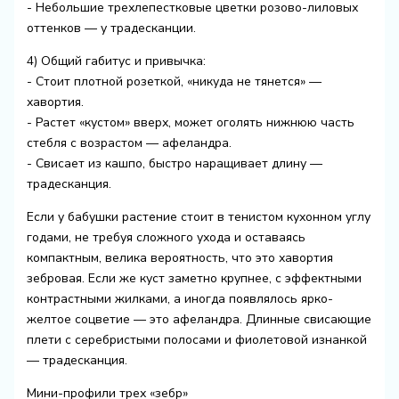
- Небольшие трехлепестковые цветки розово-лиловых
оттенков — у традесканции.
4) Общий габитус и привычка:
- Стоит плотной розеткой, «никуда не тянется» —
хавортия.
- Растет «кустом» вверх, может оголять нижнюю часть
стебля с возрастом — афеландра.
- Свисает из кашпо, быстро наращивает длину —
традесканция.
Если у бабушки растение стоит в тенистом кухонном углу
годами, не требуя сложного ухода и оставаясь
компактным, велика вероятность, что это хавортия
зебровая. Если же куст заметно крупнее, с эффектными
контрастными жилками, а иногда появлялось ярко-
желтое соцветие — это афеландра. Длинные свисающие
плети с серебристыми полосами и фиолетовой изнанкой
— традесканция.
Мини-профили трех «зебр»