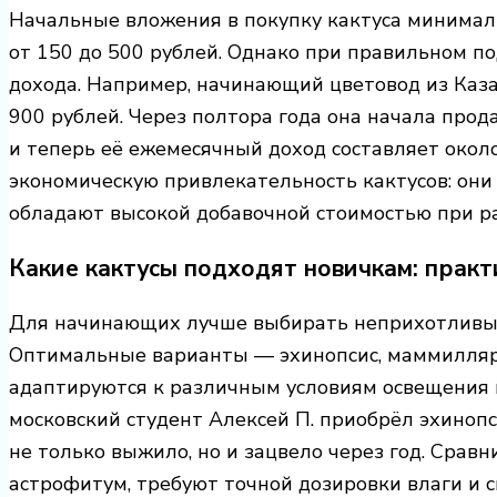
Начальные вложения в покупку кактуса минимал
от 150 до 500 рублей. Однако при правильном п
дохода. Например, начинающий цветовод из Казан
900 рублей. Через полтора года она начала прод
и теперь её ежемесячный доход составляет окол
экономическую привлекательность кактусов: они
обладают высокой добавочной стоимостью при р
Какие кактусы подходят новичкам: прак
Для начинающих лучше выбирать неприхотливые 
Оптимальные варианты — эхинопсис, маммилляри
адаптируются к различным условиям освещения и
московский студент Алексей П. приобрёл эхинопс
не только выжило, но и зацвело через год. Сравн
астрофитум, требуют точной дозировки влаги и с