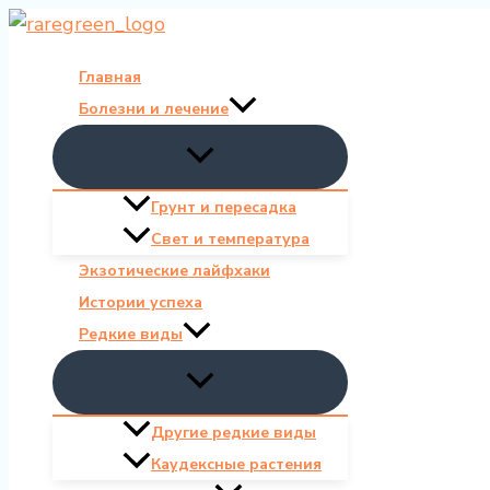
Перейти
к
Главная
содержимому
Болезни и лечение
Грунт и пересадка
Свет и температура
Экзотические лайфхаки
Истории успеха
Редкие виды
Другие редкие виды
Каудексные растения