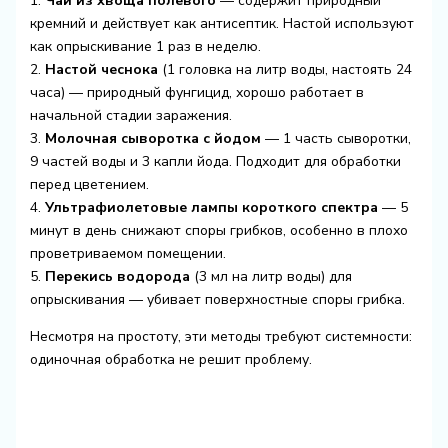
1.
Чай из хвоща полевого
— содержит природный
кремний и действует как антисептик. Настой используют
как опрыскивание 1 раз в неделю.
2.
Настой чеснока
(1 головка на литр воды, настоять 24
часа) — природный фунгицид, хорошо работает в
начальной стадии заражения.
3.
Молочная сыворотка с йодом
— 1 часть сыворотки,
9 частей воды и 3 капли йода. Подходит для обработки
перед цветением.
4.
Ультрафиолетовые лампы короткого спектра
— 5
минут в день снижают споры грибков, особенно в плохо
проветриваемом помещении.
5.
Перекись водорода
(3 мл на литр воды) для
опрыскивания — убивает поверхностные споры грибка.
Несмотря на простоту, эти методы требуют системности:
одиночная обработка не решит проблему.