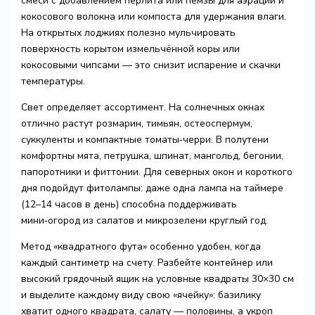
смеси с добавлением перлита или пемзы для аэрации и
кокосового волокна или компоста для удержания влаги.
На открытых лоджиях полезно мульчировать
поверхность корытом измельчённой коры или
кокосовыми чипсами — это снизит испарение и скачки
температуры.
Свет определяет ассортимент. На солнечных окнах
отлично растут розмарин, тимьян, остеоспермум,
суккуленты и компактные томаты‑черри. В полутени
комфортны мята, петрушка, шпинат, мангольд, бегонии,
папоротники и фиттонии. Для северных окон и короткого
дня подойдут фитолампы: даже одна лампа на таймере
(12–14 часов в день) способна поддерживать
мини‑огород из салатов и микрозелени круглый год.
Метод «квадратного фута» особенно удобен, когда
каждый сантиметр на счету. Разбейте контейнер или
высокий грядочный ящик на условные квадраты 30×30 см
и выделите каждому виду свою «ячейку»: базилику
хватит одного квадрата, салату — половины, а укроп