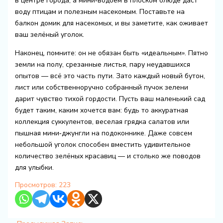
в центре города, а мини‑водоём в плоском блюде даст
воду птицам и полезным насекомым. Поставьте на
балкон домик для насекомых, и вы заметите, как оживает
ваш зелёный уголок.
Наконец, помните: он не обязан быть «идеальным». Пятно
земли на полу, срезанные листья, пару неудавшихся
опытов — всё это часть пути. Зато каждый новый бутон,
лист или собственноручно собранный пучок зелени
дарит чувство тихой гордости. Пусть ваш маленький сад
будет таким, каким хочется вам: будь то аккуратная
коллекция суккулентов, веселая грядка салатов или
пышная мини‑джунгли на подоконнике. Даже совсем
небольшой уголок способен вместить удивительное
количество зелёных красавиц — и столько же поводов
для улыбки.
Просмотров:
223