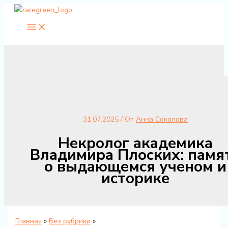
Перейти
к
содержимому
31.07.2025
/ От
Анна Соколова
Некролог академика
Владимира Плоских: памя
о выдающемся ученом и
историке
Главная
Без рубрики