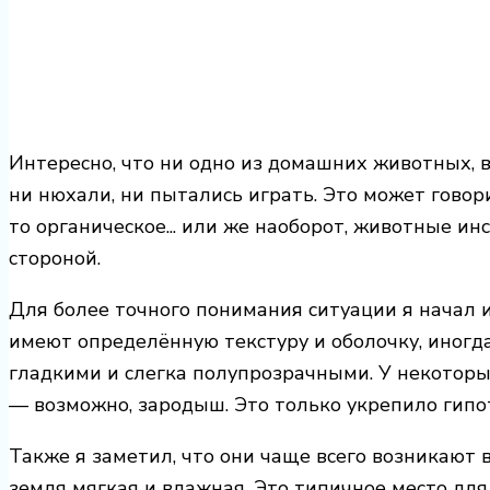
Интересно, что ни одно из домашних животных, 
ни нюхали, ни пытались играть. Это может говори
то органическое... или же наоборот, животные и
стороной.
Для более точного понимания ситуации я начал и
имеют определённую текстуру и оболочку, иногд
гладкими и слегка полупрозрачными. У некотор
— возможно, зародыш. Это только укрепило гипоте
Также я заметил, что они чаще всего возникают 
земля мягкая и влажная. Это типичное место для