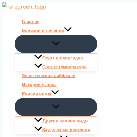
Перейти
к
Главная
содержимому
Болезни и лечение
Грунт и пересадка
Свет и температура
Экзотические лайфхаки
Истории успеха
Редкие виды
Другие редкие виды
Каудексные растения