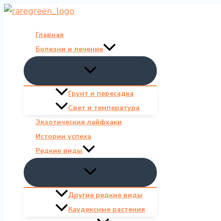
Перейти
к
Главная
содержимому
Болезни и лечение
Грунт и пересадка
Свет и температура
Экзотические лайфхаки
Истории успеха
Редкие виды
Другие редкие виды
Каудексные растения