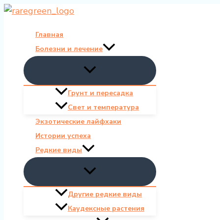
Перейти
к
Главная
содержимому
Болезни и лечение
Грунт и пересадка
Свет и температура
Экзотические лайфхаки
Истории успеха
Редкие виды
Другие редкие виды
Каудексные растения