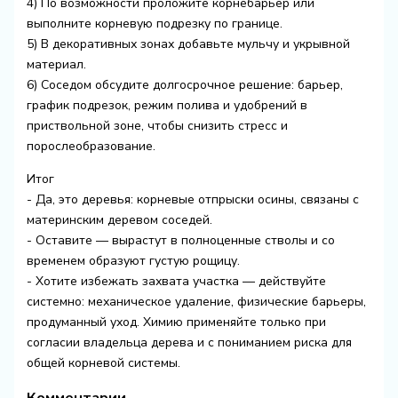
4) По возможности проложите корнебарьер или
выполните корневую подрезку по границе.
5) В декоративных зонах добавьте мульчу и укрывной
материал.
6) Соседом обсудите долгосрочное решение: барьер,
график подрезок, режим полива и удобрений в
приствольной зоне, чтобы снизить стресс и
порослеобразование.
Итог
- Да, это деревья: корневые отпрыски осины, связаны с
материнским деревом соседей.
- Оставите — вырастут в полноценные стволы и со
временем образуют густую рощицу.
- Хотите избежать захвата участка — действуйте
системно: механическое удаление, физические барьеры,
продуманный уход. Химию применяйте только при
согласии владельца дерева и с пониманием риска для
общей корневой системы.
Комментарии