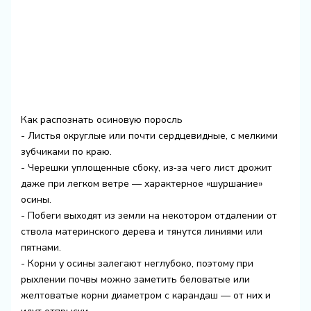
Как распознать осиновую поросль
- Листья округлые или почти сердцевидные, с мелкими
зубчиками по краю.
- Черешки уплощенные сбоку, из‑за чего лист дрожит
даже при легком ветре — характерное «шуршание»
осины.
- Побеги выходят из земли на некотором отдалении от
ствола материнского дерева и тянутся линиями или
пятнами.
- Корни у осины залегают неглубоко, поэтому при
рыхлении почвы можно заметить беловатые или
желтоватые корни диаметром с карандаш — от них и