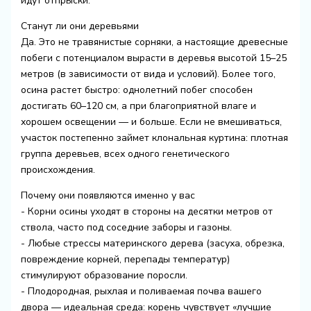
идут отпрыски.
Станут ли они деревьями
Да. Это не травянистые сорняки, а настоящие древесные
побеги с потенциалом вырасти в деревья высотой 15–25
метров (в зависимости от вида и условий). Более того,
осина растет быстро: однолетний побег способен
достигать 60–120 см, а при благоприятной влаге и
хорошем освещении — и больше. Если не вмешиваться,
участок постепенно займет клональная куртина: плотная
группа деревьев, всех одного генетического
происхождения.
Почему они появляются именно у вас
- Корни осины уходят в стороны на десятки метров от
ствола, часто под соседние заборы и газоны.
- Любые стрессы материнского дерева (засуха, обрезка,
повреждение корней, перепады температур)
стимулируют образование поросли.
- Плодородная, рыхлая и поливаемая почва вашего
двора — идеальная среда: корень чувствует «лучшие