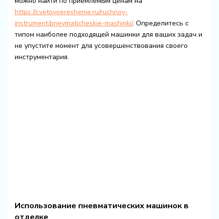
можно найти по приемлемым ценам на
https://cvetovoereshenie.ru/ruchnoy-
instrument/pnevmaticheskie-mashinki/
. Определитесь с
типом наиболее подходящей машинки для ваших задач и
не упустите момент для усовершенствования своего
инструментария.
Использование пневматических машинок в
отделке