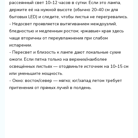
рассеянный свет 10–12 часов в сутки. Если это лампа,
держите её на нужной высоте (обычно 20–40 см для
бытовых LED) и следите, чтобы листья не перегревались.
- Недосвет проявляется вытягиванием междоузлий,
бледностью и медленным ростом; «ржавые» края здесь
чаще вторичны от переувлажнения при слабом
испарении.
- Пересвет и близость к лампе дают локальные сухие
ожоги. Если пятна только на верхних/наиболее
освещённых листьях — отодвиньте источник на 10–15 см
или уменьшите мощность.
- Окно: восток/север — мягко; юг/запад летом требует
притенения от прямых лучей в полдень.