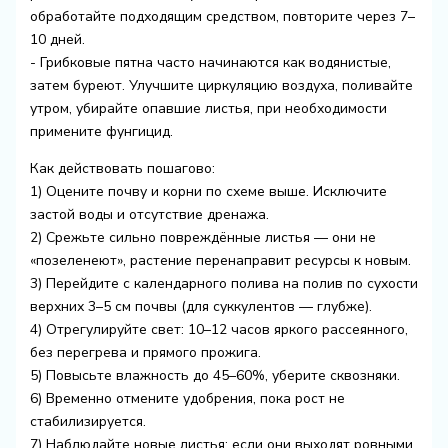
обработайте подходящим средством, повторите через 7–
10 дней.
- Грибковые пятна часто начинаются как водянистые,
затем буреют. Улучшите циркуляцию воздуха, поливайте
утром, убирайте опавшие листья, при необходимости
примените фунгицид.
Как действовать пошагово:
1) Оцените почву и корни по схеме выше. Исключите
застой воды и отсутствие дренажа.
2) Срежьте сильно повреждённые листья — они не
«позеленеют», растение перенаправит ресурсы к новым.
3) Перейдите с календарного полива на полив по сухости
верхних 3–5 см почвы (для суккулентов — глубже).
4) Отрегулируйте свет: 10–12 часов яркого рассеянного,
без перегрева и прямого прожига.
5) Повысьте влажность до 45–60%, уберите сквозняки.
6) Временно отмените удобрения, пока рост не
стабилизируется.
7) Наблюдайте новые листья: если они выходят ровными