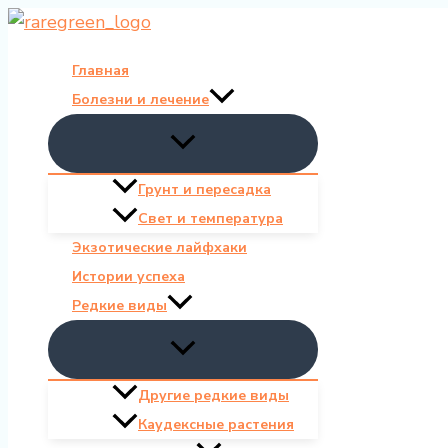
Перейти
к
Главная
содержимому
Болезни и лечение
Грунт и пересадка
Свет и температура
Экзотические лайфхаки
Истории успеха
Редкие виды
Другие редкие виды
Каудексные растения