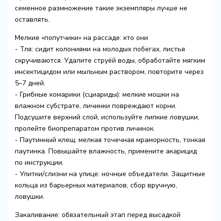
семенное размножение такие экземпляры лучше не
оставлять.
Мелкие «попутчики» на рассаде: кто они
- Тля: сидит колониями на молодых побегах, листья
скручиваются. Удалите струёй воды, обработайте мягким
инсектицидом или мыльным раствором, повторите через
5–7 дней.
- Грибные комарики (сциариды): мелкие мошки на
влажном субстрате, личинки повреждают корни.
Подсушите верхний слой, используйте липкие ловушки,
пролейте биопрепаратом против личинок.
- Паутинный клещ: мелкая точечная мраморность, тонкая
паутинка. Повышайте влажность, примените акарицид
по инструкции.
- Улитки/слизни на улице: ночные объедатели. Защитные
кольца из барьерных материалов, сбор вручную,
ловушки.
Закаливание: обязательный этап перед высадкой