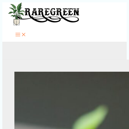
Перейти
к
содержимому