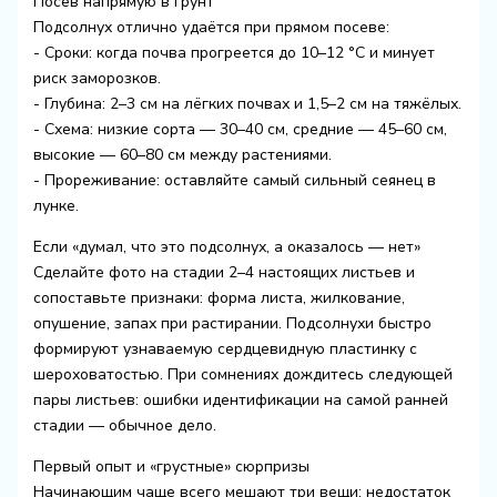
Посев напрямую в грунт
Подсолнух отлично удаётся при прямом посеве:
- Сроки: когда почва прогреется до 10–12 °C и минует
риск заморозков.
- Глубина: 2–3 см на лёгких почвах и 1,5–2 см на тяжёлых.
- Схема: низкие сорта — 30–40 см, средние — 45–60 см,
высокие — 60–80 см между растениями.
- Прореживание: оставляйте самый сильный сеянец в
лунке.
Если «думал, что это подсолнух, а оказалось — нет»
Сделайте фото на стадии 2–4 настоящих листьев и
сопоставьте признаки: форма листа, жилкование,
опушение, запах при растирании. Подсолнухи быстро
формируют узнаваемую сердцевидную пластинку с
шероховатостью. При сомнениях дождитесь следующей
пары листьев: ошибки идентификации на самой ранней
стадии — обычное дело.
Первый опыт и «грустные» сюрпризы
Начинающим чаще всего мешают три вещи: недостаток