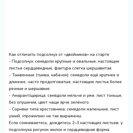
Как отличить подсолнух от «двойников» на старте
- Подсолнух: семядоли крупные и овальные, настоящие
листья сердцевидные, фактура слегка шершавитая.
- Тыквенные (тыква, кабачок): семядоли ещё крупнее и
длиннее, часто продолговатые, настоящие листья более
резные и шершавые.
- Амарант/щирица: семядоли мельче и уже, лист тоньше,
без опушения, цвет чаще ярче зелёного.
- Сорняки типа крестовника: семядоли маленькие, лист
узкий, «прожилки» не так выражены.
Если сомневаетесь, дождитесь 2–3 настоящих листьев: у
подсолнуха рисунок жилок и сердцевидная форма