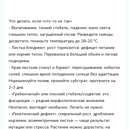
Что делать, если «что-то не так»
- Вытягивание, тонкий стебель, падение: мало света,
слишком тепло, загущённый посев. Разведите сеянцы,
досветите, понизьте температуру до 18–20 °C.
- Листья бледнеют, рост тормозится: дефицит питания
или корням тесно. Перевалка в больший объём и лёгкая
подкормка.
- Края листьев сохнут и буреют: пересушивание, избыток
солей, слишком яркое полуденное солнце без адаптации.
Нормализуйте полив, промойте субстрат, притените на
2–3 дня.
- «Гребенчатый» или плоский стебель/соцветие: это
фасциация — редкая морфологическая аномалия.
Неопасно, выглядит необычно. Лечить не нужно.
- «Генетический дефект»: спиральный рост, дробление
корзинки, асимметричные листья — чаще результат
мутации или стресса. Растение можно дорастить; на