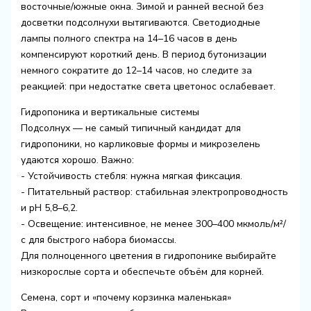
восточные/южные окна. Зимой и ранней весной без
досветки подсолнухи вытягиваются. Светодиодные
лампы полного спектра на 14–16 часов в день
компенсируют короткий день. В период бутонизации
немного сократите до 12–14 часов, но следите за
реакцией: при недостатке света цветонос ослабевает.
Гидропоника и вертикальные системы
Подсолнух — не самый типичный кандидат для
гидропоники, но карликовые формы и микрозелень
удаются хорошо. Важно:
- Устойчивость стебля: нужна мягкая фиксация.
- Питательный раствор: стабильная электропроводность
и pH 5,8–6,2.
- Освещение: интенсивное, не менее 300–400 мкмоль/м²/
с для быстрого набора биомассы.
Для полноценного цветения в гидропонике выбирайте
низкорослые сорта и обеспечьте объём для корней.
Семена, сорт и «почему корзинка маленькая»