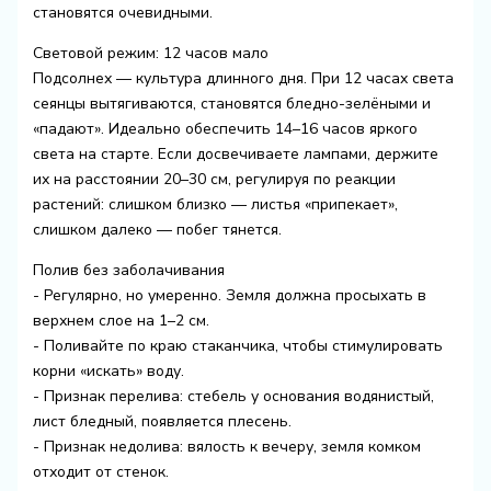
становятся очевидными.
Световой режим: 12 часов мало
Подсолнех — культура длинного дня. При 12 часах света
сеянцы вытягиваются, становятся бледно-зелёными и
«падают». Идеально обеспечить 14–16 часов яркого
света на старте. Если досвечиваете лампами, держите
их на расстоянии 20–30 см, регулируя по реакции
растений: слишком близко — листья «припекает»,
слишком далеко — побег тянется.
Полив без заболачивания
- Регулярно, но умеренно. Земля должна просыхать в
верхнем слое на 1–2 см.
- Поливайте по краю стаканчика, чтобы стимулировать
корни «искать» воду.
- Признак перелива: стебель у основания водянистый,
лист бледный, появляется плесень.
- Признак недолива: вялость к вечеру, земля комком
отходит от стенок.