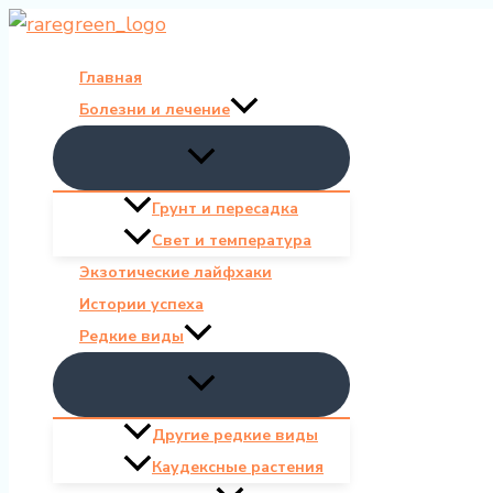
Перейти
к
Главная
содержимому
Болезни и лечение
Грунт и пересадка
Свет и температура
Экзотические лайфхаки
Истории успеха
Редкие виды
Другие редкие виды
Каудексные растения