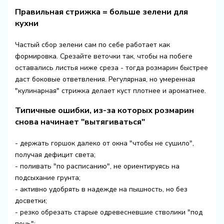
Правильная стрижка = больше зелени для
кухни
Частый сбор зелени сам по себе работает как
формировка. Срезайте веточки так, чтобы на побеге
оставались листья ниже среза - тогда розмарин быстрее
даст боковые ответвления. Регулярная, но умеренная
"кулинарная" стрижка делает куст плотнее и ароматнее.
Типичные ошибки, из-за которых розмарин
снова начинает "вытягиваться"
- держать горшок далеко от окна "чтобы не сушило",
получая дефицит света;
- поливать "по расписанию", не ориентируясь на
подсыхание грунта;
- активно удобрять в надежде на пышность, но без
досветки;
- резко обрезать старые одревесневшие стволики "под
пень";