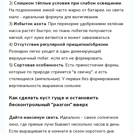
2)
Слишком тёплые условия при слабом освещении
.
На подоконнике зимой часто жарко от батареи, но света
мало - идеальная формула для вытягивания.
3)
Избыток азота
. При перекорме удобрениями зелёная
масса растёт быстро, но ткань побегов получается
мягкой, куст хуже ветвится и может заваливаться.
4)
Отсутствие регулярной прищипки/обрезки
.
Розмарин легко уходит в один доминирующий
верхушечный побег, если его не формировать.
5)
Сортовая особенность
. Есть прямостоячие формы,
которые по природе стремятся "в свечку", и есть
стелющиеся (ампельные). У первых без формирования
вертикальность выражена сильнее.
Как сделать куст гуще и остановить
бесконтрольный "разгон" вверх
Дайте максимум света.
Идеально - самое солнечное
окно, где прямые лучи бывают несколько часов в день.
Если выращиваете в комнате в сезон короткого дня,