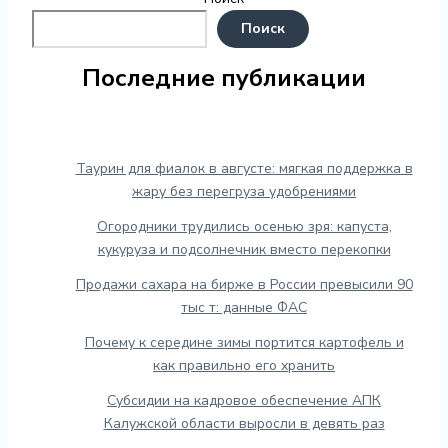
Поиск
Последние публикации
Таурин для фиалок в августе: мягкая поддержка в
жару без перегруза удобрениями
Огородники трудились осенью зря: капуста,
кукуруза и подсолнечник вместо перекопки
Продажи сахара на бирже в России превысили 90
тыс т: данные ФАС
Почему к середине зимы портится картофель и
как правильно его хранить
Субсидии на кадровое обеспечение АПК
Калужской области выросли в девять раз