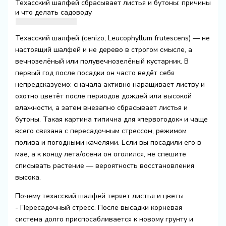
Техасский шалфей сбрасывает листья и бутоны: причины
и что делать садоводу
Техасский шалфей (cenizo, Leucophyllum frutescens) — не
настоящий шалфей и не дерево в строгом смысле, а
вечнозелёный или полувечнозелёный кустарник. В
первый год после посадки он часто ведёт себя
непредсказуемо: сначала активно наращивает листву и
охотно цветёт после периодов дождей или высокой
влажности, а затем внезапно сбрасывает листья и
бутоны. Такая картина типична для «первогодок» и чаще
всего связана с пересадочным стрессом, режимом
полива и погодными качелями. Если вы посадили его в
мае, а к концу лета/осени он оголился, не спешите
списывать растение — вероятность восстановления
высока.
Почему техасский шалфей теряет листья и цветы
- Пересадочный стресс. После высадки корневая
система долго приспосабливается к новому грунту и