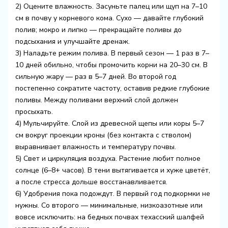
2) Оцените влажность. Засуньте палец или щуп на 7–10
см в почву у корневого кома. Сухо — давайте глубокий
полив; мокро и липко — прекращайте поливы до
подсыхания и улучшайте дренаж.
3) Наладьте режим полива. В первый сезон — 1 раз в 7–
10 дней обильно, чтобы промочить корни на 20–30 см. В
сильную жару — раз в 5–7 дней. Во второй год
постепенно сократите частоту, оставив редкие глубокие
поливы. Между поливами верхний слой должен
просыхать.
4) Мульчируйте. Слой из древесной щепы или коры 5–7
см вокруг проекции кроны (без контакта с стволом)
выравнивает влажность и температуру почвы.
5) Свет и циркуляция воздуха. Растение любит полное
солнце (6–8+ часов). В тени вытягивается и хуже цветёт,
а после стресса дольше восстанавливается.
6) Удобрения пока подождут. В первый год подкормки не
нужны. Со второго — минимальные, низкоазотные или
вовсе исключить: на бедных почвах техасский шалфей