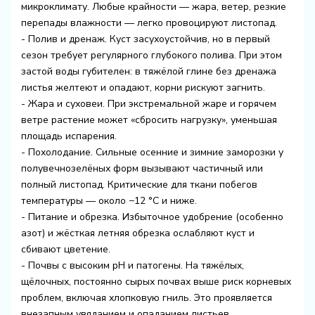
микроклимату. Любые крайности — жара, ветер, резкие
перепады влажности — легко провоцируют листопад.
- Полив и дренаж. Куст засухоустойчив, но в первый
сезон требует регулярного глубокого полива. При этом
застой воды губителен: в тяжёлой глине без дренажа
листья желтеют и опадают, корни рискуют загнить.
- Жара и суховеи. При экстремальной жаре и горячем
ветре растение может «сбросить нагрузку», уменьшая
площадь испарения.
- Похолодание. Сильные осенние и зимние заморозки у
полувечнозелёных форм вызывают частичный или
полный листопад. Критические для ткани побегов
температуры — около −12 °C и ниже.
- Питание и обрезка. Избыточное удобрение (особенно
азот) и жёсткая летняя обрезка ослабляют куст и
сбивают цветение.
- Почвы с высоким pH и патогены. На тяжёлых,
щёлочных, постоянно сырых почвах выше риск корневых
проблем, включая хлопковую гниль. Это проявляется
внезапным увяданием и опаданием листьев.