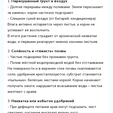
1.
Пересушенный грунт и воздух
- Долгие перерывы между поливами. Земля пересыхает
«в камень», корни частично подгорают.
- Слишком сухой воздух (от батарей, кондиционера).
Влага активно испаряется через листья, а корни не
успевают её восполнить.
В итоге растение страдает от хронической нехватки
воды, и первыми реагируют именно кончики листьев.
2.
Солёность и «тяжесть» почвы
- Частые подкормки без промывки грунта.
- Полив жёсткой водопроводной водой без отстаивания.
На поверхности и в верхнем слое почвы скапливаются
соли, удобрения кристаллизуются, субстрат становится
«пыльным», белёсым, местами коркой. Корни начинают
получать ожоги, нарушается всасывание воды – листья
желтеют с краёв.
3.
Нехватка или избыток удобрений
- При дефиците питания края могут подсыхать, лист
светлеет, растение выглядит вялым, рост