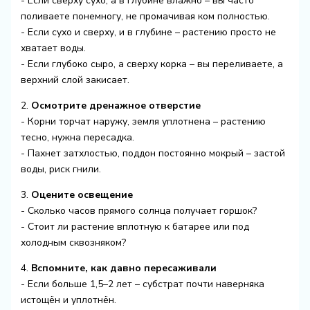
- Если сверху сухо, а в глубине влажно – вы часто
поливаете понемногу, не промачивая ком полностью.
- Если сухо и сверху, и в глубине – растению просто не
хватает воды.
- Если глубоко сыро, а сверху корка – вы переливаете, а
верхний слой закисает.
2.
Осмотрите дренажное отверстие
- Корни торчат наружу, земля уплотнена – растению
тесно, нужна пересадка.
- Пахнет затхлостью, поддон постоянно мокрый – застой
воды, риск гнили.
3.
Оцените освещение
- Сколько часов прямого солнца получает горшок?
- Стоит ли растение вплотную к батарее или под
холодным сквозняком?
4.
Вспомните, как давно пересаживали
- Если больше 1,5–2 лет – субстрат почти наверняка
истощён и уплотнён.