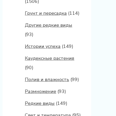
(1506)
Грунт и пересадка
(114)
Другие редкие виды
(93)
Истории успеха
(149)
Каудексные растения
(90)
Полив и влажность
(99)
Размножение
(93)
Редкие виды
(149)
Свет и температура
(95)