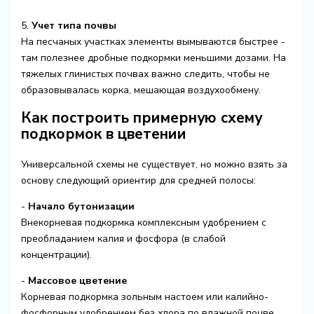
5.
Учет типа почвы
На песчаных участках элементы вымываются быстрее -
там полезнее дробные подкормки меньшими дозами. На
тяжелых глинистых почвах важно следить, чтобы не
образовывалась корка, мешающая воздухообмену.
Как построить примерную схему
подкормок в цветении
Универсальной схемы не существует, но можно взять за
основу следующий ориентир для средней полосы:
-
Начало бутонизации
Внекорневая подкормка комплексным удобрением с
преобладанием калия и фосфора (в слабой
концентрации).
-
Массовое цветение
Корневая подкормка зольным настоем или калийно-
фосфорным удобрением без хлора по влажной почве.