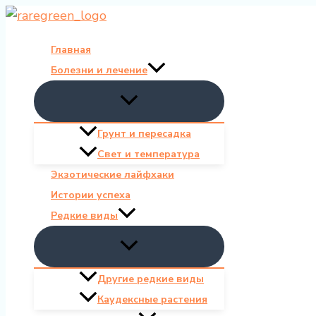
Перейти
к
Главная
содержимому
Болезни и лечение
Грунт и пересадка
Свет и температура
Экзотические лайфхаки
Истории успеха
Редкие виды
Другие редкие виды
Каудексные растения