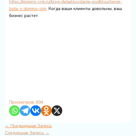
https://domino-crm.ru/blog-detail/sozdanie-podklyuchenie-
bota-v-domino-crm
. Когда ваши клиенты довольны, ваш
бизнес растет.
Просмотров:
694
←
Предыдущая Запись
Следующая Запись
→